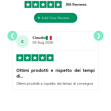
355 Reviews
Add Your Review
❮
❯
Claudio
C
I
03 Aug 2026
nde
Ottimi prodotti e rispetto dei tempi
Qua
di…
da o
iutare
Ottimi prodotti e rispetto dei tempi di consegna
Acqui
e an
quali
uno s