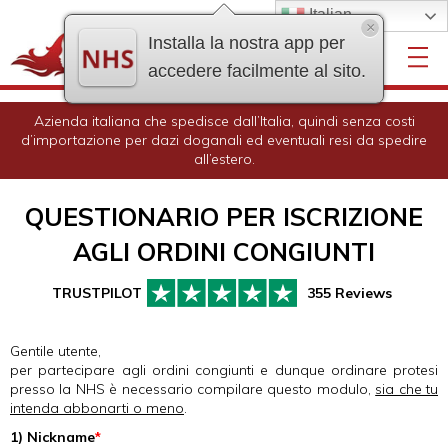
Italian
×
Installa la nostra app per
accedere facilmente al sito.
Azienda italiana che spedisce dall’Italia, quindi senza costi
d’importazione per dazi doganali ed eventuali resi da spedire
all’estero.
QUESTIONARIO PER ISCRIZIONE
AGLI ORDINI CONGIUNTI
355 Reviews
Gentile utente,
per partecipare agli ordini congiunti e dunque ordinare protesi
presso la NHS è necessario compilare questo modulo,
sia che tu
intenda abbonarti o meno
.
1) Nickname