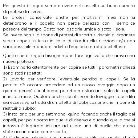
Per questo bisogna sempre avere nel cassetto un buon numero
di protesi di riserva.
Le protesi conservate anche per moltissimi mesi non si
deteriorano e il capello non perde bellezza con il semplice
passare del tempo. Basta non lasciarle umide o sotto il sole.
Se invece non si dispone di protesi di scorta si rischia di rimanere
senza capelli in testa in caso di ritardi nella ricezione e/o non
sarà possibile mandare indietro l’impianto errato o difettoso.
Quello che di regola bisognerebbe fare ogni volta che arriva una
nuova protesi è:
1) Esaminarla attentamente per capire se tutti i parametri richiesti
sono stati rispettati;
2) Lavarla per verificare l’eventuale perdita di capelli. Se la
perdita c’è occorre procedere ad un nuovo lavaggio dopo un
giorno, perché con il primo potrebbero staccarsi solo dei capelli
innestati male. Qualora anche con il secondo lavaggio la perdita
sia eccessiva si tratta di un difetto di fabbricazione che impone di
restituirla subito;
3) Installarla per una settimana, quindi facendo anche il taglio dei
capelli, per poi riporta tra quelle di riserva e quando quella che si
indossa è logorata iniziare ad usare una di quelle che erano
state accantonate come scorta;
4) Ordinarne almeno una nuova che sostituisca quella che è