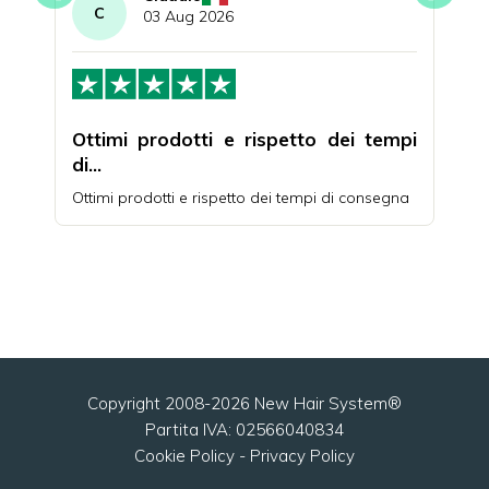
C
I
03 Aug 2026
nde
Ottimi prodotti e rispetto dei tempi
Qua
di…
da o
iutare
Ottimi prodotti e rispetto dei tempi di consegna
Acqui
e an
quali
uno s
Copyright 2008-2026 New Hair System®
Partita IVA: 02566040834
Cookie Policy
-
Privacy Policy