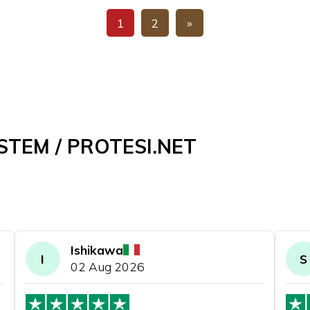
1
2
»
STEM / PROTESI.NET
Ishikawa
I
S
02 Aug 2026