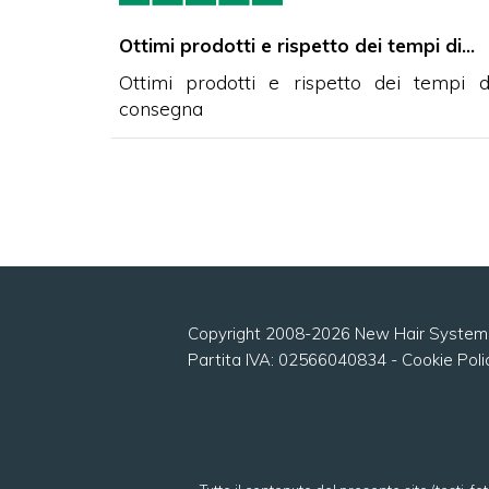
bilità…
Ottimi prodotti e rispetto dei tempi di…
ibilità ad
Ottimi prodotti e rispetto dei tempi d
estore,
consegna
Copyright 2008-2026 New Hair Syste
Partita IVA: 02566040834
Cookie Poli