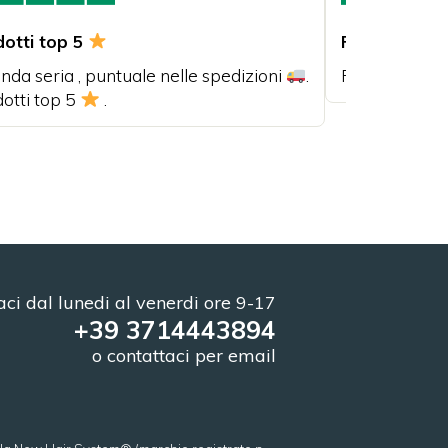
dotti top 5
Puntualità di
nda seria , puntuale nelle spedizioni
.
Puntualità di
otti top 5
.
ci dal lunedi al venerdi ore 9-17
+39 3714443894
o contattaci per email