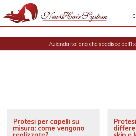
C
Azienda italiana che spedisce dall’It
Protesi per capelli su
Protesi
misura: come vengono
differe
realizzate?
skin e 