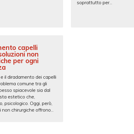
soprattutto per...
mento capelli
soluzioni non
iche per ogni
za
 e il diradamento dei capelli
roblema comune tra gli
pesso spiacevole sia dal
ista estetico che,
o, psicologico. Oggi, però,
i non chirurgiche offrono...