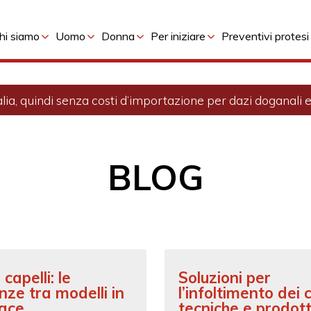
hi siamo
Uomo
Donna
Per iniziare
Preventivi protesi
alia, quindi senza costi d’importazione per dazi doganali ed
BLOG
 capelli: le
Soluzioni per
nze tra modelli in
l’infoltimento dei c
lace
tecniche e prodott