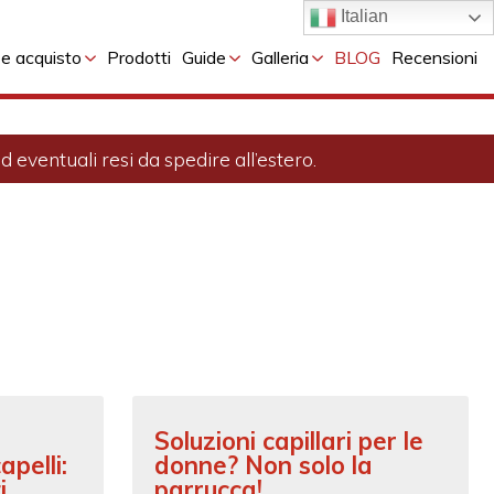
Italian
 e acquisto
Prodotti
Guide
Galleria
BLOG
Recensioni
 eventuali resi da spedire all’estero.
Soluzioni capillari per le
apelli:
donne? Non solo la
i
parrucca!