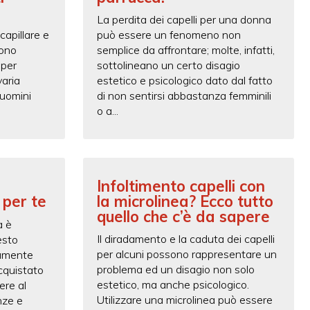
La perdita dei capelli per una donna
capillare e
può essere un fenomeno non
sono
semplice da affrontare; molte, infatti,
 per
sottolineano un certo disagio
varia
estetico e psicologico dato dal fatto
 uomini
di non sentirsi abbastanza femminili
o a...
Infoltimento capelli con
 per te
la microlinea? Ecco tutto
quello che c’è da sapere
a è
Il diradamento e la caduta dei capelli
esto
per alcuni possono rappresentare un
ttamente
problema ed un disagio non solo
cquistato
estetico, ma anche psicologico.
ere al
Utilizzare una microlinea può essere
nze e