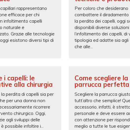
 capillari rappresentano
Per coloro che desiderano
one efficace per chi
combattere il diradamento 
n infoltimento capelli
la perdita dei capelli, oggi 
to naturale e
disponibili diverse soluzioni
zato. Grazie alle tecnologie
l’infoltimento dei capelli, di 
ggi esistono diversi tipi di
tipologia ed adatte sia agli
che alle...
e i capelli: le
Come scegliere la
tive alla chirurgia
parrucca perfetta
la perdita di capelli sia per
Scegliere la parrucca giust
he per una donna non
tutt’altro che semplice! Qu
necessariamente ricorrere
accessorio, infatti, è stre
rvento chirurgico. Oggi,
personale e deve essere a
zie agli sviluppi delle
con attenzione per rispond
 possibile infoltire i...
meglio a tutte le tue esige