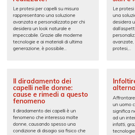
Le protesi per capelli su misura
Le protesi
rappresentano una soluzione
una soluzi
avanzata e personalizzata per chi
desidera u
desidera un look naturale e
dall’aspet
impeccabile. Grazie alle moderne
personaliz
tecnologie e ai materiali di ultima
avanzate, o
generazione, è possibile...
protesi,...
Il diradamento dei
Infoltir
capelli nelle donne:
alterna
cause e rimedi a questo
Affrontare 
fenomeno
un uomo c
Il diradamento dei capelli è un
significa 
fenomeno che interessa molte
ad un inte
donne, causando spesso una
infatti, gra
condizione di disagio sia fisico che
tecnologie è