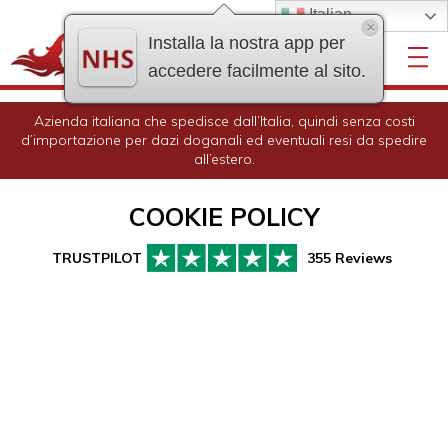
Italian
×
Installa la nostra app per
accedere facilmente al sito.
Azienda italiana che spedisce dall’Italia, quindi senza costi
d’importazione per dazi doganali ed eventuali resi da spedire
all’estero.
COOKIE POLICY
355 Reviews