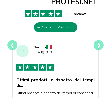
PROTESI.NET
355 Reviews
Add Your Review
❮
❯
Claudio
C
I
03 Aug 2026
nde
Ottimi prodotti e rispetto dei tempi
Qua
di…
da o
iutare
Ottimi prodotti e rispetto dei tempi di consegna
Acqui
e an
quali
uno s