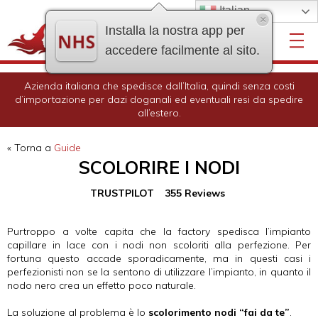
Italian
×
Installa la nostra app per
accedere facilmente al sito.
Azienda italiana che spedisce dall’Italia, quindi senza costi
d’importazione per dazi doganali ed eventuali resi da spedire
all’estero.
« Torna a
Guide
SCOLORIRE I NODI
355 Reviews
Purtroppo a volte capita che la factory spedisca l’impianto
capillare in lace con i nodi non scoloriti alla perfezione. Per
fortuna questo accade sporadicamente, ma in questi casi i
perfezionisti non se la sentono di utilizzare l’impianto, in quanto il
nodo nero crea un effetto poco naturale.
La soluzione al problema è lo
scolorimento nodi “fai da te”
.