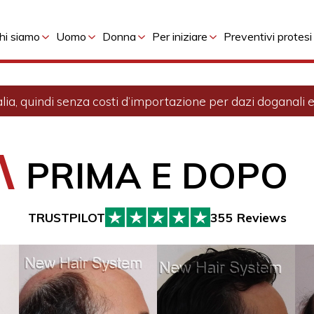
hi siamo
Uomo
Donna
Per iniziare
Preventivi protesi
alia, quindi senza costi d’importazione per dazi doganali ed
PRIMA E DOPO
355 Reviews