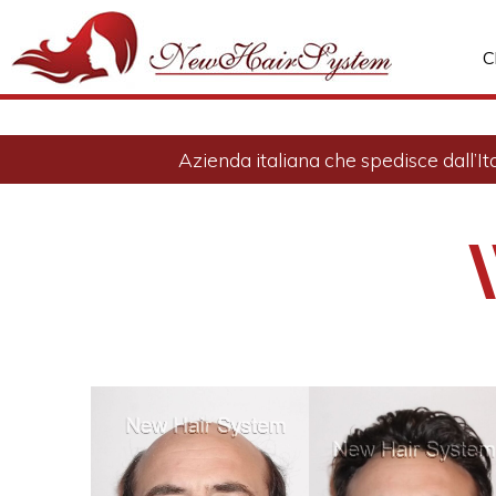
C
Azienda italiana che spedisce dall’It