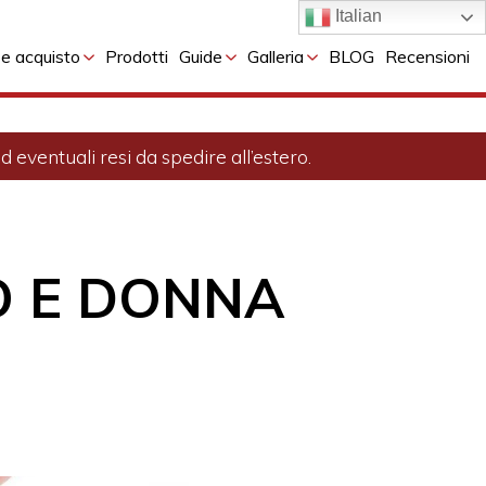
Italian
 e acquisto
Prodotti
Guide
Galleria
BLOG
Recensioni
 eventuali resi da spedire all’estero.
O E DONNA