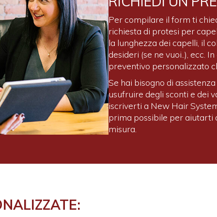
RICHIEDI UN PR
Per compilare il form ti chied
richiesta di protesi per capel
la lunghezza dei capelli, il c
desideri (se ne vuoi..), ecc.
preventivo personalizzato ch
Se hai bisogno di assistenza 
usufruire degli sconti e dei v
iscriverti a New Hair System
prima possibile per aiutarti 
misura.
ONALIZZATE: