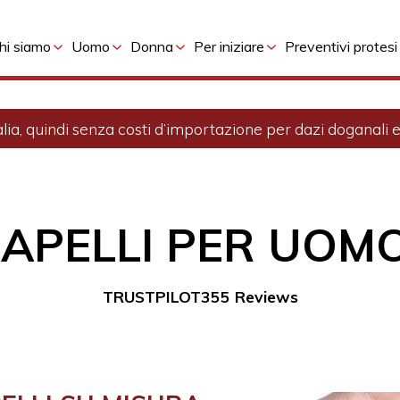
hi siamo
Uomo
Donna
Per iniziare
Preventivi protesi
alia, quindi senza costi d’importazione per dazi doganali ed
CAPELLI PER UOM
355 Reviews