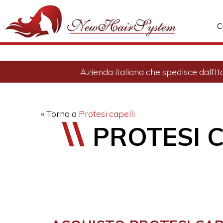
C
Azienda italiana che spedisce dall’It
« Torna a
Protesi capelli
PROTESI 