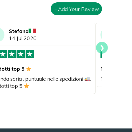
Add Your Review
Stefano
Pino 
PM
14 Jul 2026
06 J
❯
dotti top 5
Puntualità di
nda seria , puntuale nelle spedizioni
.
Puntualità di
otti top 5
.