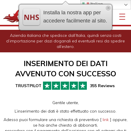
Italian
×
Installa la nostra app per
accedere facilmente al sito.
Azienda italiana che spedisce dall’Italia, quindi senza costi
d’importazione per dazi doganali ed eventuali resi da spedire
all’estero.
INSERIMENTO DEI DATI
AVVENUTO CON SUCCESSO
355 Reviews
Gentile utente,
L’inserimento dei dati è stato effettuato con successo.
Adesso puoi formulare una richiesta di preventivo [
link
] oppure,
se hai anche chiesto di abbonarti,
procedere con il pagamento dell’iscrizione con gli estremi che ti