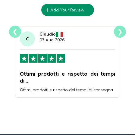
Add Your Review
❮
❯
Claudio
C
I
03 Aug 2026
nde
Ottimi prodotti e rispetto dei tempi
Qua
di…
da o
iutare
Ottimi prodotti e rispetto dei tempi di consegna
Acqui
e an
quali
uno s